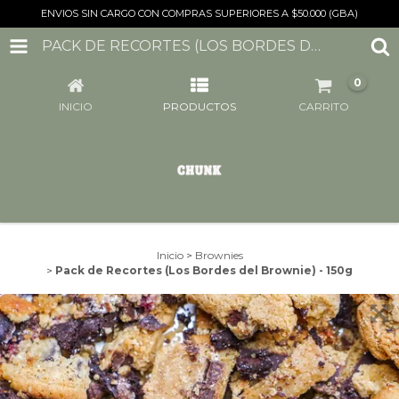
ENVIOS SIN CARGO CON COMPRAS SUPERIORES A $50.000 (GBA)
PACK DE RECORTES (LOS BORDES DEL BROWNIE) - 150G
0
INICIO
PRODUCTOS
CARRITO
Inicio
>
Brownies
>
Pack de Recortes (Los Bordes del Brownie) - 150g