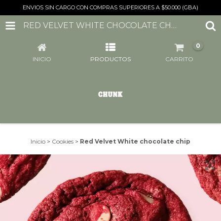
ENVIOS SIN CARGO CON COMPRAS SUPERIORES A $50.000 (GBA)
RED VELVET WHITE CHOCOLATE CHIP
0
INICIO
PRODUCTOS
CARRITO
Inicio
>
Cookies
>
Red Velvet White chocolate chip